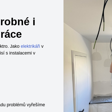
drobné i
práce
ektro. Jako
elektrikáři
v
sí s instalacemi v
adu problémů vyřešíme