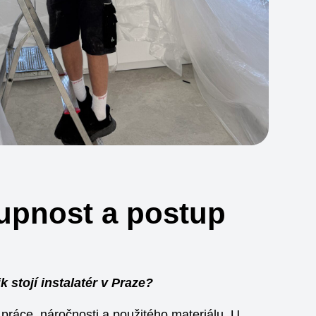
upnost a postup
k stojí instalatér v Praze?
 práce, náročnosti a použitého materiálu. U