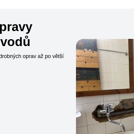
opravy
zvodů
drobných oprav až po větší