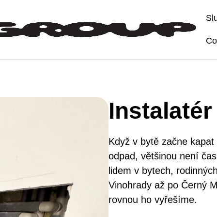
Sl
Co
Instalatér
Když v bytě začne kapat
odpad, většinou není ča
lidem v bytech, rodinnýc
Vinohrady až po Černý M
rovnou ho vyřešíme.