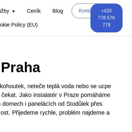
užby
Ceník
Blog
Kontakt
+420
778 576
okie Policy (EU)
778
 Praha​
 kohoutek, neteče teplá voda nebo se ucpe
s čekat. Jako instalatér v Praze pomáháme
h domech i panelácích od Stodůlek přes
ost. Přijedeme rychle, problém najdeme a