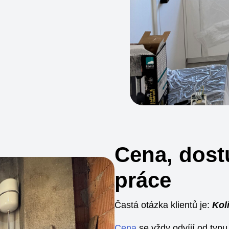
Cena, dost
práce
Častá otázka klientů je:
Koli
Cena
se vždy odvíjí od typu