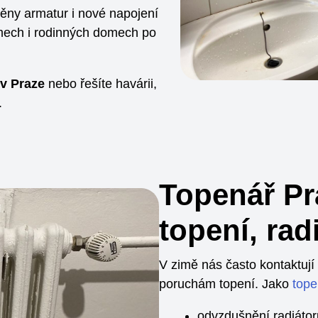
ny armatur i nové napojení
omech i rodinných domech po
 v Praze
nebo řešíte havárii,
.
Topenář Pr
topení, rad
V zimě nás často kontaktují
poruchám topení. Jako
tope
odvzdušnění radiátor