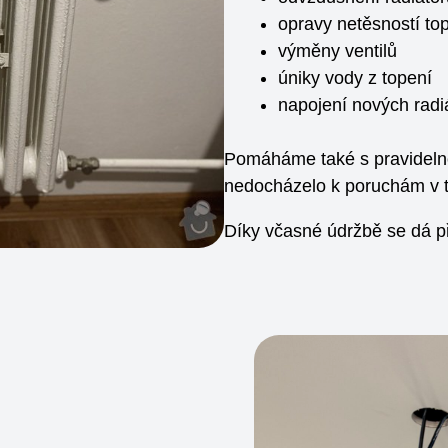
opravy netěsností t
výměny ventilů
úniky vody z topení
napojení nových radi
Pomáháme také s pravidelno
nedocházelo k poruchám v 
Díky včasné údržbě se dá p