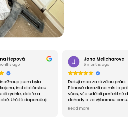
Jana Melicharova
alina buri
5 months ago
5 months ag
ekuji moc za skvělou práci.
Práce byla odveden
ánové dorazili na místo práce
dobře a s velikou vs
čas, vše udělali perfektně dle
ohody a za výbornou cenu.
lužeb této firmy využívám
ead more
pakovaně. Mohu všem doporučit