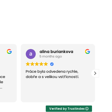
ankova
Bohumila Zelinková
o
5 months ago
a rychle,
Řešila jsem akutní problém,
třícností.
instalatér přijel během hodiny a
závadu odstranil.Byla jsem
maximálně spokojená,
profesionální přístup a příjemné
Read more
chování šikovného
řemeslníka.Tuto firmu mohu
doporučit.
Verified by Trustindex