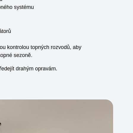
opného systému
átorů
u kontrolou topných rozvodů, aby
topné sezoně.
ředejít drahým opravám.