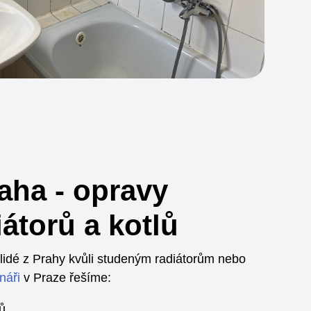
aha - opravy
iátorů a kotlů
 lidé z Prahy kvůli studeným radiátorům nebo
náři
v Praze řešíme:
ů