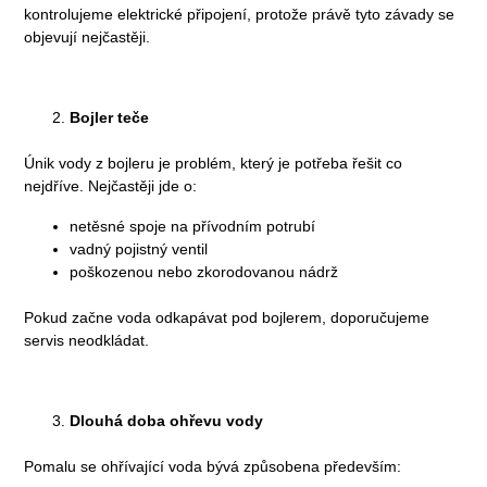
kontrolujeme elektrické připojení, protože právě tyto závady se
objevují nejčastěji.
Bojler teče
Únik vody z bojleru je problém, který je potřeba řešit co
nejdříve. Nejčastěji jde o:
netěsné spoje na přívodním potrubí
vadný pojistný ventil
poškozenou nebo zkorodovanou nádrž
Pokud začne voda odkapávat pod bojlerem, doporučujeme
servis neodkládat.
Dlouhá doba ohřevu vody
Pomalu se ohřívající voda bývá způsobena především: