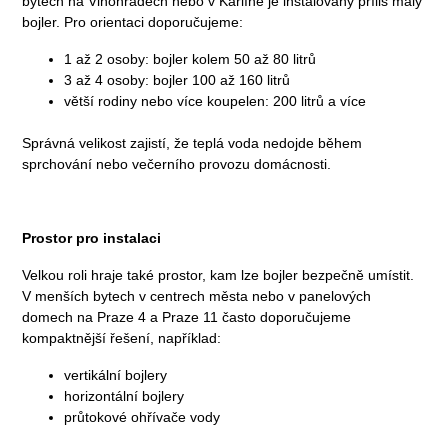
bytech na Vinohradech nebo v Karlíně je instalovaný příliš malý
bojler. Pro orientaci doporučujeme:
1 až 2 osoby: bojler kolem 50 až 80 litrů
3 až 4 osoby: bojler 100 až 160 litrů
větší rodiny nebo více koupelen: 200 litrů a více
Správná velikost zajistí, že teplá voda nedojde během
sprchování nebo večerního provozu domácnosti.
Prostor pro instalaci
Velkou roli hraje také prostor, kam lze bojler bezpečně umístit.
V menších bytech v centrech města nebo v panelových
domech na Praze 4 a Praze 11 často doporučujeme
kompaktnější řešení, například:
vertikální bojlery
horizontální bojlery
průtokové ohřívače vody