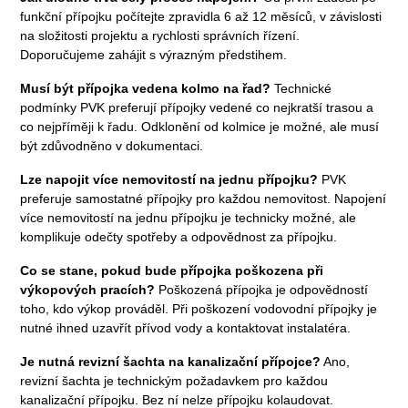
funkční přípojku počítejte zpravidla 6 až 12 měsíců, v závislosti
na složitosti projektu a rychlosti správních řízení.
Doporučujeme zahájit s výrazným předstihem.
Musí být přípojka vedena kolmo na řad?
Technické
podmínky PVK preferují přípojky vedené co nejkratší trasou a
co nejpříměji k řadu. Odklonění od kolmice je možné, ale musí
být zdůvodněno v dokumentaci.
Lze napojit více nemovitostí na jednu přípojku?
PVK
preferuje samostatné přípojky pro každou nemovitost. Napojení
více nemovitostí na jednu přípojku je technicky možné, ale
komplikuje odečty spotřeby a odpovědnost za přípojku.
Co se stane, pokud bude přípojka poškozena při
výkopových pracích?
Poškozená přípojka je odpovědností
toho, kdo výkop prováděl. Při poškození vodovodní přípojky je
nutné ihned uzavřít přívod vody a kontaktovat instalatéra.
Je nutná revizní šachta na kanalizační přípojce?
Ano,
revizní šachta je technickým požadavkem pro každou
kanalizační přípojku. Bez ní nelze přípojku kolaudovat.