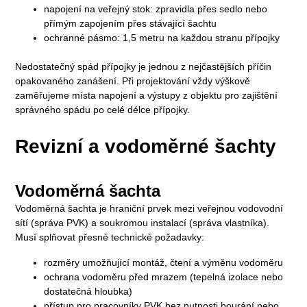
napojení na veřejný stok: zpravidla přes sedlo nebo
přímým zapojením přes stávající šachtu
ochranné pásmo: 1,5 metru na každou stranu přípojky
Nedostatečný spád přípojky je jednou z nejčastějších příčin
opakovaného zanášení. Při projektování vždy výškově
zaměřujeme místa napojení a výstupy z objektu pro zajištění
správného spádu po celé délce přípojky.
Revizní a vodoměrné šachty
Vodoměrná šachta
Vodoměrná šachta je hraniční prvek mezi veřejnou vodovodní
sítí (správa PVK) a soukromou instalací (správa vlastníka).
Musí splňovat přesné technické požadavky:
rozměry umožňující montáž, čtení a výměnu vodoměru
ochrana vodoměru před mrazem (tepelná izolace nebo
dostatečná hloubka)
přístup pro pracovníky PVK bez nutnosti bourání nebo