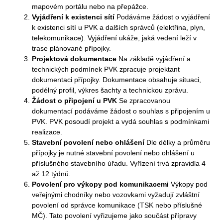
mapovém portálu nebo na přepážce.
Vyjádření k existenci sítí
Podáváme žádost o vyjádření
k existenci sítí u PVK a dalších správců (elektřina, plyn,
telekomunikace). Vyjádření ukáže, jaká vedení leží v
trase plánované přípojky.
Projektová dokumentace
Na základě vyjádření a
technických podmínek PVK zpracuje projektant
dokumentaci přípojky. Dokumentace obsahuje situaci,
podélný profil, výkres šachty a technickou zprávu.
Žádost o připojení u PVK
Se zpracovanou
dokumentací podáváme žádost o souhlas s připojením u
PVK. PVK posoudí projekt a vydá souhlas s podmínkami
realizace.
Stavební povolení nebo ohlášení
Dle délky a průměru
přípojky je nutné stavební povolení nebo ohlášení u
příslušného stavebního úřadu. Vyřízení trvá zpravidla 4
až 12 týdnů.
Povolení pro výkopy pod komunikacemi
Výkopy pod
veřejnými chodníky nebo vozovkami vyžadují zvláštní
povolení od správce komunikace (TSK nebo příslušné
MČ). Tato povolení vyřizujeme jako součást přípravy