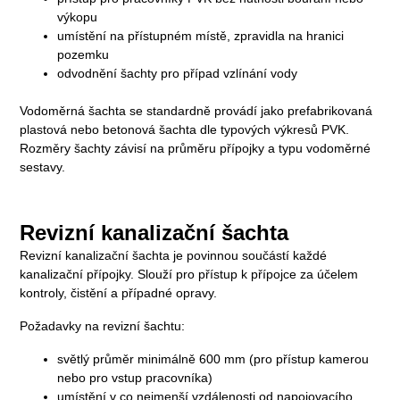
výkopu
umístění na přístupném místě, zpravidla na hranici
pozemku
odvodnění šachty pro případ vzlínání vody
Vodoměrná šachta se standardně provádí jako prefabrikovaná
plastová nebo betonová šachta dle typových výkresů PVK.
Rozměry šachty závisí na průměru přípojky a typu vodoměrné
sestavy.
Revizní kanalizační šachta
Revizní kanalizační šachta je povinnou součástí každé
kanalizační přípojky. Slouží pro přístup k přípojce za účelem
kontroly, čistění a případné opravy.
Požadavky na revizní šachtu:
světlý průměr minimálně 600 mm (pro přístup kamerou
nebo pro vstup pracovníka)
umístění v co nejmenší vzdálenosti od napojovacího