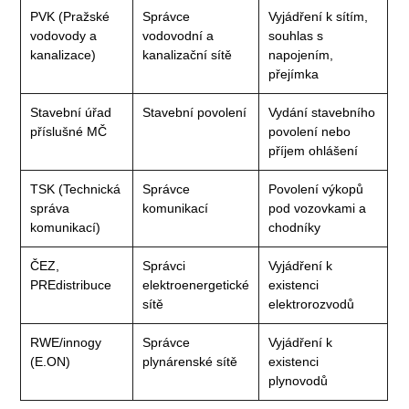
PVK (Pražské
Správce
Vyjádření k sítím,
vodovody a
vodovodní a
souhlas s
kanalizace)
kanalizační sítě
napojením,
přejímka
Stavební úřad
Stavební povolení
Vydání stavebního
příslušné MČ
povolení nebo
příjem ohlášení
TSK (Technická
Správce
Povolení výkopů
správa
komunikací
pod vozovkami a
komunikací)
chodníky
ČEZ,
Správci
Vyjádření k
PREdistribuce
elektroenergetické
existenci
sítě
elektrorozvodů
RWE/innogy
Správce
Vyjádření k
(E.ON)
plynárenské sítě
existenci
plynovodů