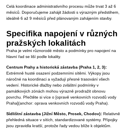
Celá koordinace administrativního procesu může trvat 3 až 6
měsíců. Doporučujeme zahájit žádosti s výrazným předstihem,
ideálně 6 až 9 měsíců před plánovaným zahájením stavby.
Specifika napojení v různých
pražských lokalitách
Praha je velmi různorodé město a podmínky pro napojení na
hlavní řad se liší podle lokality.
Centrum Prahy a historická zástavba (Praha 1, 2, 3):
Extrémně husté osazení podzemními sítěmi. Výkopy jsou
náročné na koordinaci a vyžadují přesné trasování všech
vedení. Historické dlažby nebo zvláštní podmínky v
památkových zónách mohou výrazně prodražit obnovu
povrchu. Přečtěte si více o [opravě venkovních rozvodů vody
Praha](anchor: oprava venkovních rozvodů vody Praha).
Sídlištní zástavba (Jižní Město, Prosek, Chodov):
Relativně
přehledná situace v sítích, standardizované systémy. Přípojky
jsou zpravidla kratší, protože řady vedou blíže k objektům.