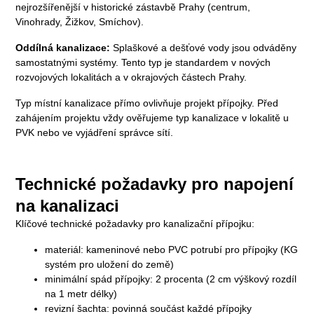
nejrozšířenější v historické zástavbě Prahy (centrum,
Vinohrady, Žižkov, Smíchov).
Oddílná kanalizace:
Splaškové a dešťové vody jsou odváděny
samostatnými systémy. Tento typ je standardem v nových
rozvojových lokalitách a v okrajových částech Prahy.
Typ místní kanalizace přímo ovlivňuje projekt přípojky. Před
zahájením projektu vždy ověřujeme typ kanalizace v lokalitě u
PVK nebo ve vyjádření správce sítí.
Technické požadavky pro napojení
na kanalizaci
Klíčové technické požadavky pro kanalizační přípojku:
materiál: kameninové nebo PVC potrubí pro přípojky (KG
systém pro uložení do země)
minimální spád přípojky: 2 procenta (2 cm výškový rozdíl
na 1 metr délky)
revizní šachta: povinná součást každé přípojky