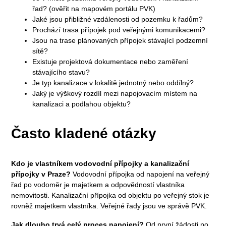
řad? (ověřit na mapovém portálu PVK)
Jaké jsou přibližné vzdálenosti od pozemku k řadům?
Prochází trasa přípojek pod veřejnými komunikacemi?
Jsou na trase plánovaných přípojek stávající podzemní
sítě?
Existuje projektová dokumentace nebo zaměření
stávajícího stavu?
Je typ kanalizace v lokalitě jednotný nebo oddílný?
Jaký je výškový rozdíl mezi napojovacím místem na
kanalizaci a podlahou objektu?
Často kladené otázky
Kdo je vlastníkem vodovodní přípojky a kanalizační
přípojky v Praze?
Vodovodní přípojka od napojení na veřejný
řad po vodoměr je majetkem a odpovědností vlastníka
nemovitosti. Kanalizační přípojka od objektu po veřejný stok je
rovněž majetkem vlastníka. Veřejné řady jsou ve správě PVK.
Jak dlouho trvá celý proces napojení?
Od první žádosti po