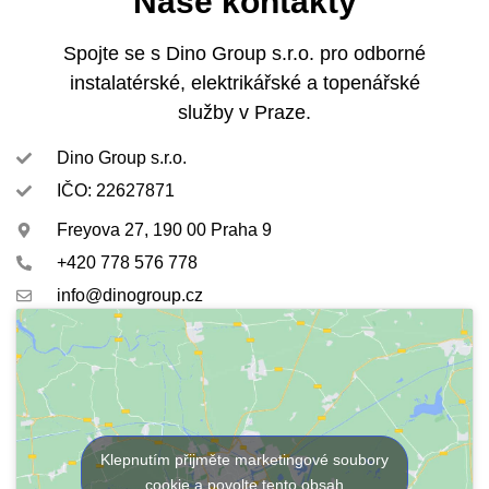
Naše kontakty
Spojte se s Dino Group s.r.o.
pro
odborné
instalatérské, elektrikářské a topenářské
služby
v
Praze.
Dino Group s.r.o.
IČO: 22627871
Freyova 27, 190 00 Praha 9
+420 778 576 778
info@dinogroup.cz
Klepnutím přijměte marketingové soubory
cookie a povolte tento obsah