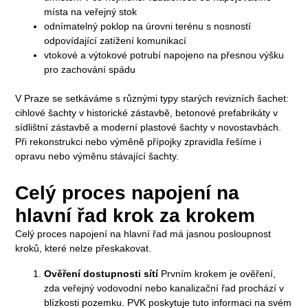
místa na veřejný stok
odnímatelný poklop na úrovni terénu s nosností
odpovídající zatížení komunikací
vtokové a výtokové potrubí napojeno na přesnou výšku
pro zachování spádu
V Praze se setkáváme s různými typy starých revizních šachet:
cihlové šachty v historické zástavbě, betonové prefabrikáty v
sídlištní zástavbě a moderní plastové šachty v novostavbách.
Při rekonstrukci nebo výměně přípojky zpravidla řešíme i
opravu nebo výměnu stávající šachty.
Celý proces napojení na
hlavní řad krok za krokem
Celý proces napojení na hlavní řad má jasnou posloupnost
kroků, které nelze přeskakovat.
Ověření dostupnosti sítí
Prvním krokem je ověření,
zda veřejný vodovodní nebo kanalizační řad prochází v
blízkosti pozemku. PVK poskytuje tuto informaci na svém