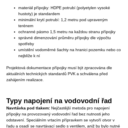
materiál přípojky: HDPE potrubí (polyetylen vysoké
hustoty) je standardem
minimální krytí potrubí: 1,2 metru pod upraveným
terénem
ochranné pásmo 1,5 metru na každou stranu přípojky
správné dimenzování průměru přípojky dle výpočtu
spotřeby
umístění vodoměrné šachty na hranici pozemku nebo co
nejblíže k ní
Projektová dokumentace přípojky musí být zpracována dle
aktuálních technických standardů PVK a schválena před
zahájením realizace.
Typy napojení na vodovodní řad
Navrtávka pod tlakem:
Nejčastější metoda pro napojení
přípojky na provozovaný vodovodní řad bez nutnosti jeho
odstavení. Speciálním vrtacím přípravkem se vytvoří otvor v
řadu a osadí se navrtávací sedlo s ventilem, aniž by bylo nutné