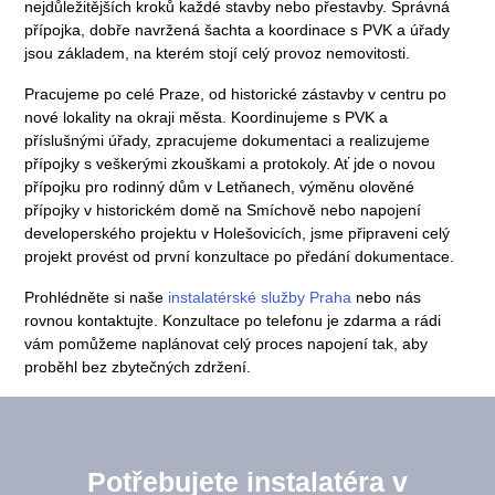
nejdůležitějších kroků každé stavby nebo přestavby. Správná
přípojka, dobře navržená šachta a koordinace s PVK a úřady
jsou základem, na kterém stojí celý provoz nemovitosti.
Pracujeme po celé Praze, od historické zástavby v centru po
nové lokality na okraji města. Koordinujeme s PVK a
příslušnými úřady, zpracujeme dokumentaci a realizujeme
přípojky s veškerými zkouškami a protokoly. Ať jde o novou
přípojku pro rodinný dům v Letňanech, výměnu olověné
přípojky v historickém domě na Smíchově nebo napojení
developerského projektu v Holešovicích, jsme připraveni celý
projekt provést od první konzultace po předání dokumentace.
Prohlédněte si naše
instalatérské služby Praha
nebo nás
rovnou kontaktujte. Konzultace po telefonu je zdarma a
rádi
vám pomůžeme naplánovat celý proces napojení tak, aby
proběhl bez zbytečných zdržení.
Potřebujete instalatéra v