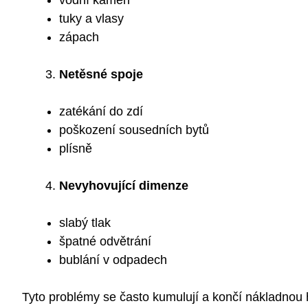
vodní kámen
tuky a vlasy
zápach
Netěsné spoje
zatékání do zdí
poškození sousedních bytů
plísně
Nevyhovující dimenze
slabý tlak
špatné odvětrání
bublání v odpadech
Tyto problémy se často kumulují a končí nákladnou h