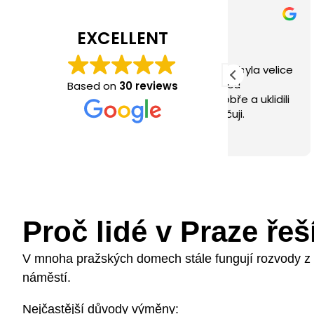
Jana Hepová
Jana
5 months ago
5 mon
EXCELLENT
S firmou DinoGroup jsem byla velice
Dekuji moc z
spokojena, instalatérskou
dorazili na 
Based on
30 reviews
práci provedli rychle, dobře a uklidili
udělali perf
po sobě. Určitě doporučuji.
výbornou cen
využívám op
Read more
doporučit
Proč lidé v Praze ře
V mnoha pražských domech stále fungují rozvody z 50
náměstí.
Nejčastější důvody výměny: