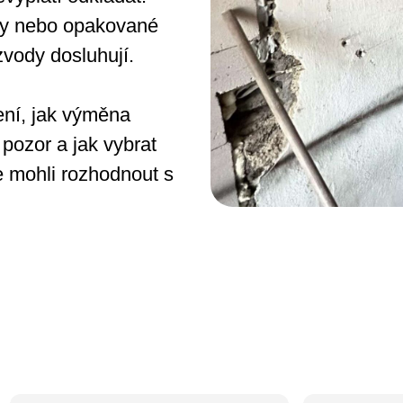
ody nebo opakované
zvody dosluhují.
ení, jak výměna
 pozor a jak vybrat
e mohli rozhodnout s