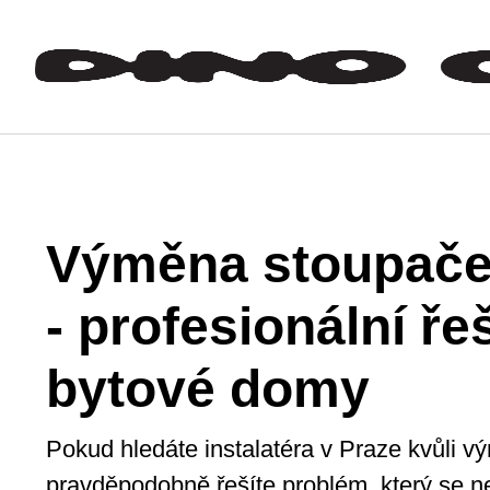
Výměna stoupače
- profesionální ře
bytové domy
Pokud hledáte instalatéra v Praze kvůli 
pravděpodobně řešíte problém, který se ne