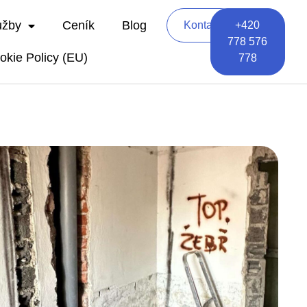
užby
Ceník
Blog
Kontakt
+420
778 576
okie Policy (EU)
778