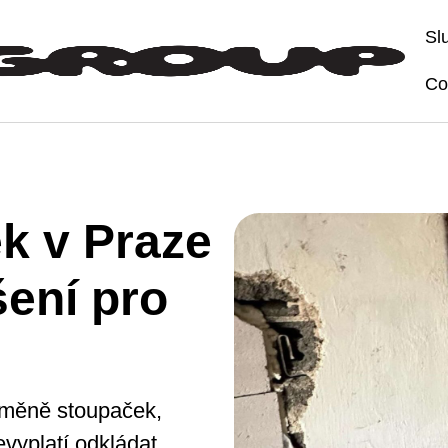
Sl
Co
k v Praze
šení pro
výměně stoupaček,
vyplatí odkládat.