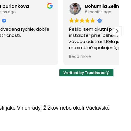
Bohumila Zelinková
5 months ago
 dobře
Řešila jsem akutní problém,
M
instalatér přijel během hodiny a
š
závadu odstranil.Byla jsem
r
maximálně spokojená, profesionální
p
přístup a příjemné chování
č
Read more
R
šikovného řemeslníka.Tuto firmu
d
mohu doporučit.
Verified by Trustindex
sti jako Vinohrady, Žižkov nebo okolí Václavské