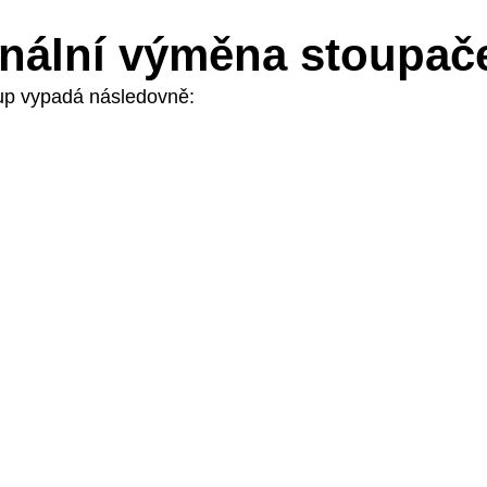
onální výměna stoupač
tup vypadá následovně: