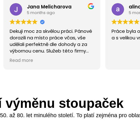
 Melicharova
alina buriankova
ths ago
5 months ago
a skvělou práci. Pánové
Práce byla odvedena rychle,
místo práce včas, vše
a s velikou vstřícností.
ektně dle dohody a za
u. Služeb této firmy
akovaně. Mohu všem
ší výměnu stoupaček
. až 80. let minulého století. To platí zejména pro obla